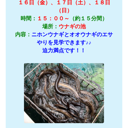
１６日（金）、１７日（土）、１８日
（日）
時間：
１５：００～
（約１５分間）
場所：
ウナギの池
内容：
ニホンウナギとオオウナギのエサ
やりを見学できます
♪♪
迫力満点です！！