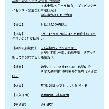
卒業予定者 ※以外の場合は要相談
潜水士資格(手当支給有)・ダイビングラ
イセンス・普通自動車運転免許
学芸員資格あれば尚可
【賃金】 月給
185,000円以
上
【賞与】
6月・12月 各月給の1ヶ月程度支給（初
年度のみ6月支給無し）
【契約更新期間】
＜1年契約＞となります。
※契約期間1年間の勤務姿勢・適正を判
断して再契約する可能性あり。
【就業】
始業7：30、終業16：30、休憩60分、
所定労働8時間 ※時間外労働有（別途支
給）
【休日】
年間
120
日 シフトにより勤務する
【加入保険】
雇用保険・社会保険
【交通費】
会社規定