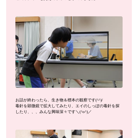
お話が終わったら、生き物＆標本の観察です(^^)/
毒針を顕微鏡で拡大してみたり、エイのしっぽの毒針を探
したり、、、みんな興味深々です＼(^o^)／