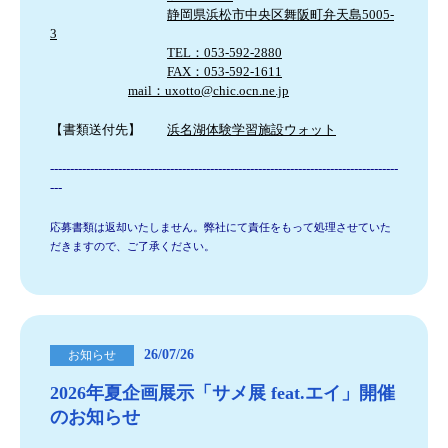
静岡県浜松市中央区舞阪町弁天島5005-
3
TEL：053-592-2880
FAX：053-592-1611
mail：
uxotto@chic.ocn.ne.jp
【書類送付先】
浜名湖体験学習施設ウォット
---------------------------------------------------------------------------------------
---
応募書類は返却いたしません。弊社にて責任をもって処理させていた
だきますので、ご了承ください。
26/07/26
お知らせ
2026年夏企画展示「サメ展 feat.エイ」開催
のお知らせ