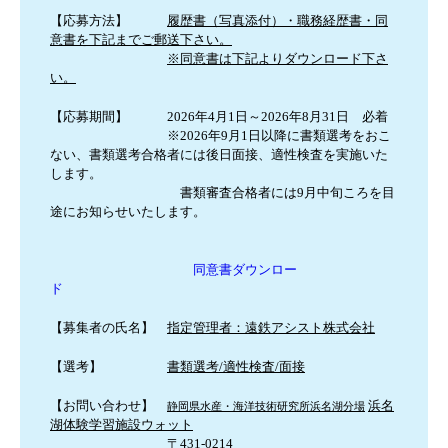
【応募方法】
履歴書（写真添付）・職務経歴書・同
意書を下記までご郵送下さい。
※
同意書は下記よりダウンロード下さ
い。
【応募期間】 2026年4月1日～2026年8月31日 必着
※2026年9月1日以降に書類選考をおこ
ない、書類選考合格者には後日面接、適性検査を実施いた
します。
書類審査合格者には9月中旬ころを目
途にお知らせいたします。
同意書ダウンロー
ド
【募集者の氏名】
指定管理者：遠鉄アシスト株式会社
【選考】
書類選考/適性検査/面接
【お問い合わせ】
浜名
静岡県水産・海洋技術研究所浜名湖分場
湖体験学習施設ウォット
〒431-0214