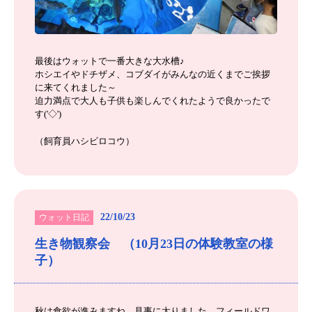
最後はウォットで一番大きな大水槽♪
ホシエイやドチザメ、コブダイがみんなの近くまでご挨拶
に来てくれました～
迫力満点で大人も子供も楽しんでくれたようで良かったで
す('◇')ゞ
（飼育員ハシビロコウ）
22/10/23
ウォット日記
生き物観察会 （10月23日の体験教室の様
子）
秋は食欲が進みますね、見事に太りました。フィールドワ