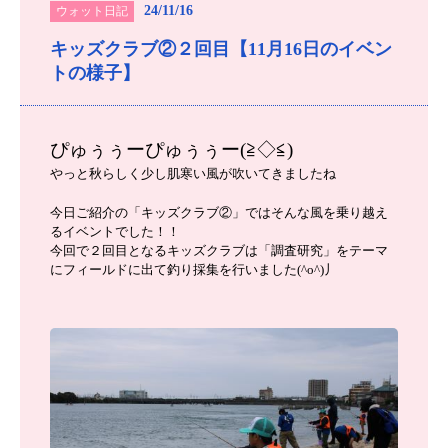
24/11/16
ウォット日記
キッズクラブ②２回目【11月16日のイベン
トの様子】
ぴゅぅぅーぴゅぅぅー(≧◇≦)
やっと秋らしく少し肌寒い風が吹いてきましたね
今日ご紹介の「キッズクラブ②」ではそんな風を乗り越え
るイベントでした！！
今回で２回目となるキッズクラブは「調査研究」をテーマ
にフィールドに出て釣り採集を行いました(^o^)丿