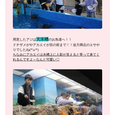
大水槽
用意したアジは
のお魚達へ！！
ドチザメがやアカエイが目の前まで！！迫力満点のエサや
りでしたね(*'ω'*)
ちなみにアカエイは水槽上に人影が見えると寄って来てく
れるんですよ～なんと可愛い♡