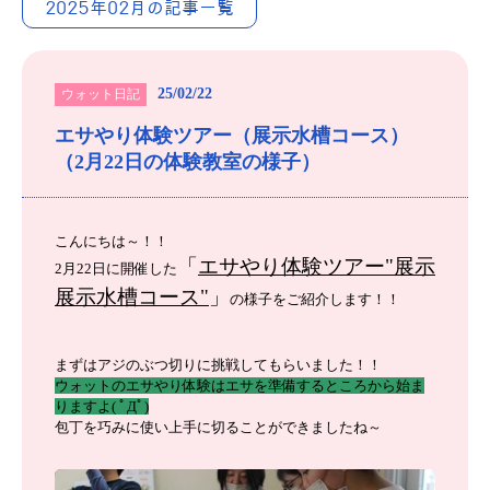
2025年02月の記事一覧
25/02/22
ウォット日記
エサやり体験ツアー（展示水槽コース）
（2月22日の体験教室の様子）
こんにちは～！！
「
エサやり体験ツアー"展示
2
月22日に開催した
展示水槽コース"
」
の様子をご紹介します！！
まずはアジのぶつ切りに挑戦してもらいました！！
ウォットのエサやり体験はエサを準備するところから始ま
りますよ( ﾟДﾟ)
包丁を巧みに使い上手に切ることができましたね～