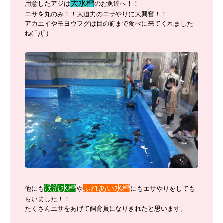
大水槽
用意したアジは
のお魚達へ！！
エサを丸のみ！！大迫力のエサやりに大興奮！！
アカエイやモヨウフグは目の前まで食べに来てくれました
ね( ﾟДﾟ)
渓流水槽
ふれあい水槽
他にも
や
にもエサやりをしても
らいました！！
たくさんエサをあげて飼育員になりきれたと思います。