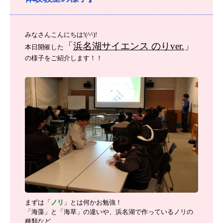
みなさんこんにちは!(^^)!
「
浜名湖サイエンス のりver.
」
本日開催した
の様子をご紹介します！！
まずは「
ノリ
」とは何かお勉強！
「海藻」と「海草」の違いや、浜名湖で作っているノリの
種類など、