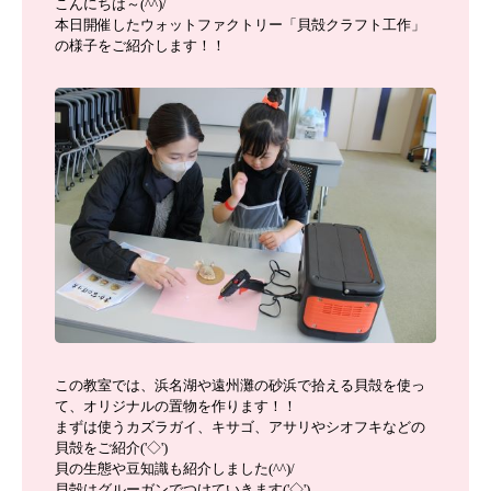
こんにちは～(^^)/
本日開催したウォットファクトリー「貝殻クラフト工作」
の様子をご紹介します！！
この教室では、浜名湖や遠州灘の砂浜で拾える貝殻を使っ
て、オリジナルの置物を作ります！！
まずは使うカズラガイ、キサゴ、アサリやシオフキなどの
貝殻をご紹介('◇')ゞ
貝の生態や豆知識も紹介しました(^^)/
貝殻はグルーガンでつけていきます('◇')ゞ