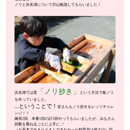
ノリと浜名湖について沢山勉強してもらいました！
「ノリ抄き」
浜名湖では昔
という方法で板ノリ
を作っていました。
...ということで！
皆さんもノリ抄きをレッツチャレ
ンジ！！
練習2回、本番1回の計3回やってもらいましたが、みなさん
回数を重ねるごとに上手に...!
（お手本であまりうまくできなかった飼育員は後で少し凹