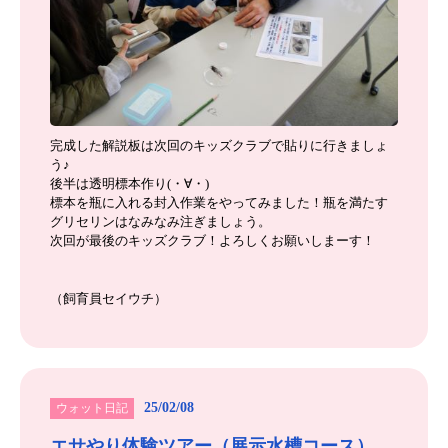
完成した解説板は次回のキッズクラブで貼りに行きましょ
う♪
後半は透明標本作り(・∀・)
標本を瓶に入れる封入作業をやってみました！瓶を満たす
グリセリンはなみなみ注ぎましょう。
次回が最後のキッズクラブ！よろしくお願いしまーす！
（飼育員セイウチ）
25/02/08
ウォット日記
エサやり体験ツアー（展示水槽コース）