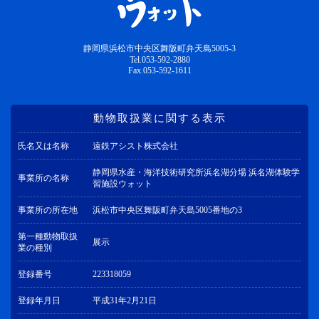
静岡県浜松市中央区舞阪町弁天島5005-3
Tel.053-592-2880
Fax.053-592-1611
動物取扱業に関する表示
氏名又は名称
遠鉄アシスト株式会社
静岡県水産・海洋技術研究所浜名湖分場 浜名湖体験学
事業所の名称
習施設ウォット
事業所の所在地
浜松市中央区舞阪町弁天島5005番地の3
第一種動物取扱
展示
業の種別
登録番号
223318059
登録年月日
平成31年2月21日