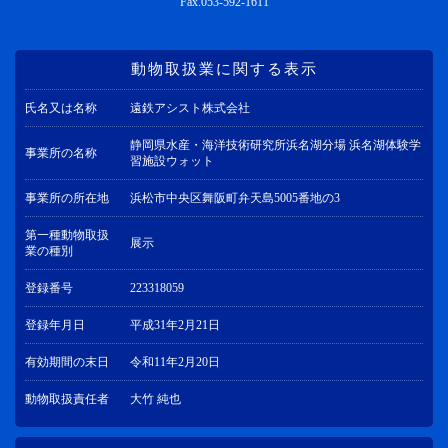
Fax.053-592-1611
動物取扱業に関する表示
氏名又は名称
遠鉄アシスト株式会社
静岡県水産・海洋技術研究所浜名湖分場 浜名湖体験学
事業所の名称
習施設ウォット
事業所の所在地
浜松市中央区舞阪町弁天島5005番地の3
第一種動物取扱
展示
業の種別
登録番号
223318059
登録年月日
平成31年2月21日
有効期間の末日
令和11年2月20日
動物取扱責任者
大竹 純也