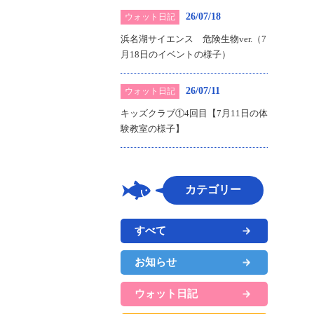
26/07/18
ウォット日記
浜名湖サイエンス 危険生物ver.（7
月18日のイベントの様子）
26/07/11
ウォット日記
キッズクラブ①4回目【7月11日の体
験教室の様子】
カテゴリー
すべて
お知らせ
ウォット日記