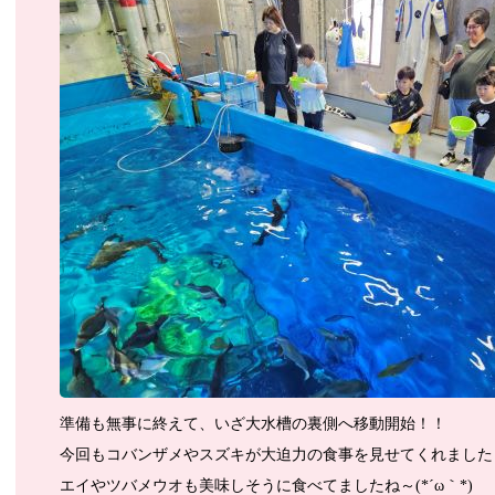
準備も無事に終えて、いざ大水槽の裏側へ移動開始！！
今回もコバンザメやスズキが大迫力の食事を見せてくれました
エイやツバメウオも美味しそうに食べてましたね～(*´ω｀*)