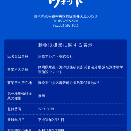
静岡県浜松市中央区舞阪町弁天島5005-3
Tel.053-592-2880
Fax.053-592-1611
動物取扱業に関する表示
氏名又は名称
遠鉄アシスト株式会社
静岡県水産・海洋技術研究所浜名湖分場 浜名湖体験学
事業所の名称
習施設ウォット
事業所の所在地
浜松市中央区舞阪町弁天島5005番地の3
第一種動物取扱
展示
業の種別
登録番号
223318059
登録年月日
平成31年2月21日
有効期間の末日
令和11年2月20日