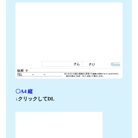
〇A4 縦
↓クリックしてDL