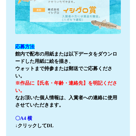
応募方法
館内で配布の用紙または以下データをダウンロ
ードした用紙に絵を描き、
ウォットまで持参または郵送でご応募くださ
い。
※作品に【氏名・年齢・連絡先】を明記くださ
い。
なお頂いた個人情報は、入賞者への連絡に使用
させていただきます。
〇A4 横
↓
クリックしてDL