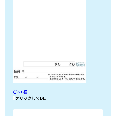
〇A3 横
↓
クリッ
クしてD
L