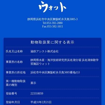
静岡県浜松市中央区舞阪町弁天島5005-3
Tel.053-592-2880
Fax.053-592-1611
動物取扱業に関する表示
氏名又は名称
遠鉄アシスト株式会社
静岡県水産・海洋技術研究所浜名湖分場 浜名湖体験学
事業所の名称
習施設ウォット
事業所の所在地
浜松市中央区舞阪町弁天島5005番地の3
第一種動物取扱
展示
業の種別
登録番号
223318059
登録年月日
平成31年2月21日