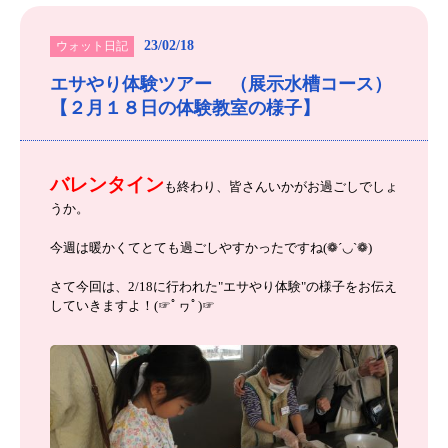
23/02/18
ウォット日記
エサやり体験ツアー （展示水槽コース）
【２月１８日の体験教室の様子】
バレンタイン
も終わり、皆さんいかがお過ごしでしょ
うか。
今週は暖かくてとても過ごしやすかったですね(❁´◡`❁)
さて今回は、2/18に行われた"エサやり体験"の様子をお伝え
していきますよ！(☞ﾟヮﾟ)☞