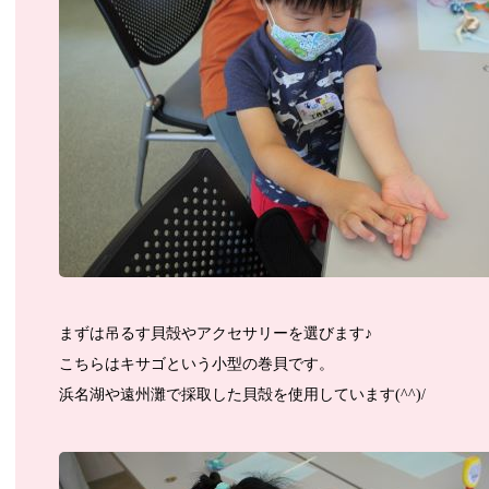
まずは吊るす貝殻やアクセサリーを選びます♪
こちらはキサゴという小型の巻貝です。
浜名湖や遠州灘で採取した貝殻を使用しています(^^)/