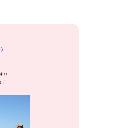
子）
す♪♪
）/