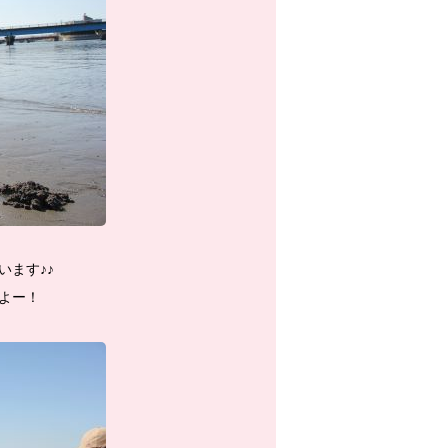
ます♪♪
よー！