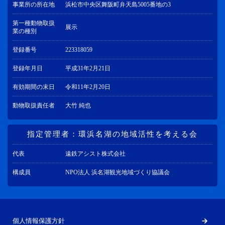
事業所の所在地
浜松市中央区舞阪町弁天島5005番地の3
第一種動物取扱
展示
業の種別
登録番号
223318059
登録年月日
平成31年2月21日
有効期間の末日
令和11年2月20日
動物取扱責任者
大竹 純也
指定管理者：環浜名湖の地域活性を考える会
代表
遠鉄アシスト株式会社
構成員
NPO法人 浜名湖観光地域づくり協議会
個人情報保護方針