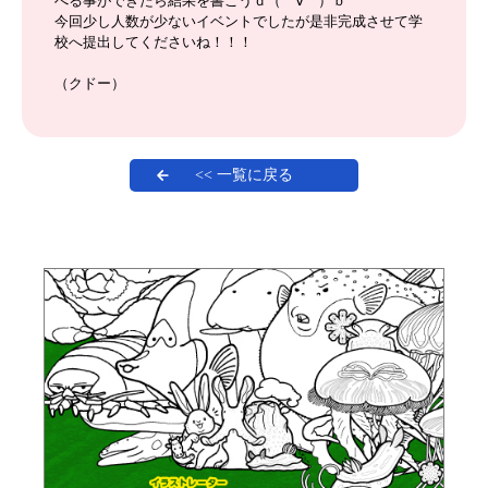
べる事ができたら結果を書こうｄ（゜∀゜）ｂ
今回少し人数が少ないイベントでしたが是非完成させて学
校へ提出してくださいね！！！
（クドー）
<< 一覧に戻る