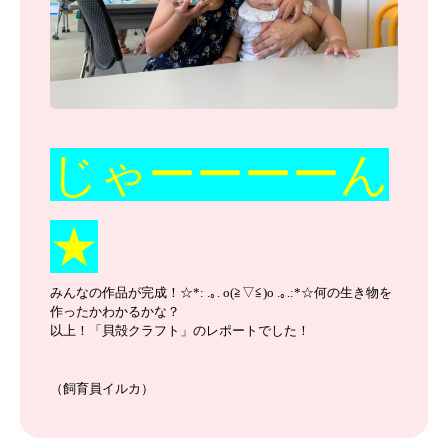
じゃーーーーん
★
みんなの作品が完成！☆*: .｡. o(≧▽≦)o .｡.:*☆何の生き物を
作ったかわかるかな？
以上！「貝殻クラフト」のレポートでした！
（飼育員イルカ）