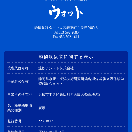
静岡県浜松市中央区舞阪町弁天島5005-3
Tel.053-592-2880
Fax.053-592-1611
動物取扱業に関する表示
氏名又は名称
遠鉄アシスト株式会社
静岡県水産・海洋技術研究所浜名湖分場 浜名湖体験学
事業所の名称
習施設ウォット
事業所の所在地
浜松市中央区舞阪町弁天島5005番地の3
第一種動物取扱
展示
業の種別
登録番号
223318059
登録年月日
平成31年2月21日