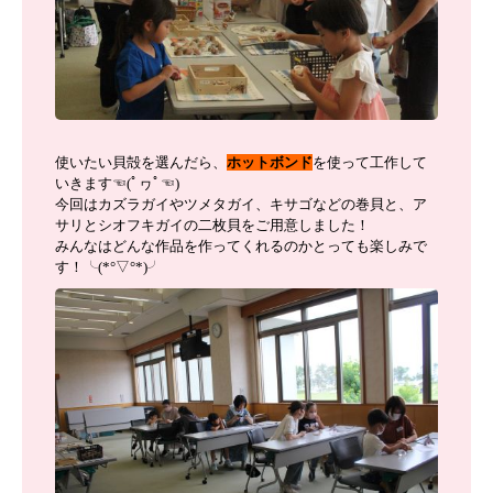
使いたい貝殻を選んだら、
ホットボンド
を使って工作して
いきます☜(ﾟヮﾟ☜)
今回はカズラガイやツメタガイ、キサゴなどの巻貝と、ア
サリとシオフキガイの二枚貝をご用意しました！
みんなはどんな作品を作ってくれるのかとっても楽しみで
す！╰(*°▽°*)╯