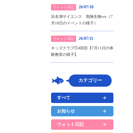
26/07/18
ウォット日記
浜名湖サイエンス 危険生物ver.（7
月18日のイベントの様子）
26/07/11
ウォット日記
キッズクラブ①4回目【7月11日の体
験教室の様子】
カテゴリー
すべて
お知らせ
ウォット日記